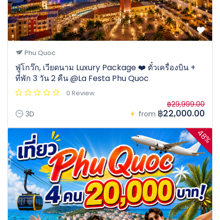
Phu Quoc
ฟู่โกว๊ก, เวียดนาม Luxury Package ❤️ ตั๋วเครื่องบิน +
ที่พัก 3 วัน 2 คืน @La Festa Phu Quoc
0 Review
฿29,999.00
฿22,000.00
3D
from
48%