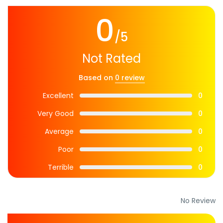
0
/5
Not Rated
Based on
0 review
Excellent
0
Very Good
0
Average
0
Poor
0
Terrible
0
No Review