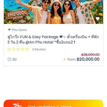
Phu Quoc
ฟู่โกว๊ก FUN & Easy Package 💗✨ ตั๋วเครื่องบิน + ที่พัก
3 วัน 2 คืน @An Phu Hotel *ซื้อ2แถม2 ❗️
0 Review
฿38,999.00
฿20,000.00
3D
from
Get Updates & More