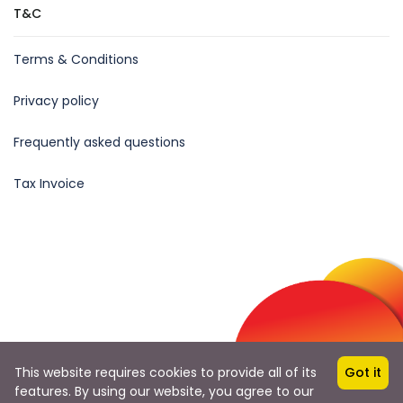
T&C
Terms & Conditions
Privacy policy
Frequently asked questions
Tax Invoice
Follow Us
This website requires cookies to provide all of its
Got it
from
features. By using our website, you agree to our