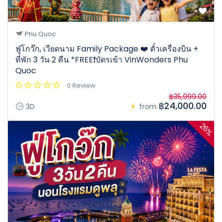
Phu Quoc
ฟู่โกว๊ก, เวียดนาม Family Package ❤️ ตั๋วเครื่องบิน +
ที่พัก 3 วัน 2 คืน *FREE❗️บัตรเข้า VinWonders Phu
Quoc
0 Review
฿35,999.00
฿24,000.00
3D
from
26%