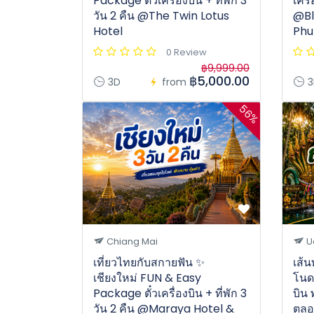
Package ตั๋วเครื่องบิน + ที่พัก 3
เครื
วัน 2 คืน @The Twin Lotus
@Bl
Hotel
Phu
0 Review
฿9,999.00
฿5,000.00
3D
from
3
56%
Chiang Mai
U
เที่ยวไทยกับสกายฟัน ✨
เส้
เชียงใหม่ FUN & Easy
โนด 
Package ตั๋วเครื่องบิน + ที่พัก 3
บิน 
วัน 2 คืน @Maraya Hotel &
ตลอ