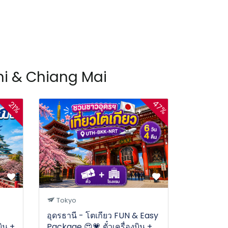
ani & Chiang Mai
47%
21%
Tokyo
อุดรธานี - โตเกียว FUN & Easy
ิน +
Package 😍💗 ตั๋วเครื่องบิน +