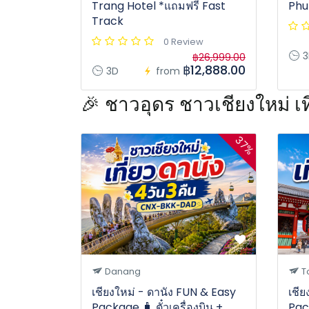
Trang Hotel *แถมฟรี Fast
Phu
Track
0 Review
3
฿26,999.00
฿12,888.00
3D
from
🎉 ชาวอุดร ชาวเชียงใหม่ 
37%
Danang
T
เชียงใหม่ - ดานัง FUN & Easy
เชีย
Package 🧳 ตั๋วเครื่องบิน +
Pack