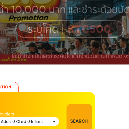
CTION
avelers
SEARCH
1 Adult
0 Child
0 Infant