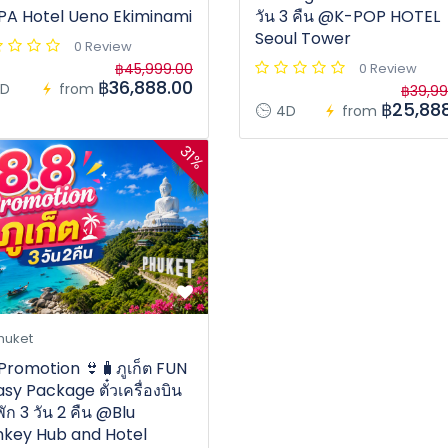
A Hotel Ueno Ekiminami
วัน 3 คืน @K-POP HOTEL
Seoul Tower
0 Review
฿45,999.00
0 Review
฿36,888.00
D
from
฿39,99
฿25,88
4D
from
31%
huket
 Promotion 👙🧳ภูเก็ต FUN
sy Package ตั๋วเครื่องบิน
่พัก 3 วัน 2 คืน @Blu
key Hub and Hotel