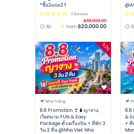
*ซื้อ2แถม2 ❗️
@AP
0 Review
฿38,999.00
฿20,000.00
3D
from
6
52%
Nha Trang
P
8.8 Promotion 👙🧳ญาจาง,
8.8
เวียดนาม FUN & Easy
& Ea
Package ตั๋วเครื่องบิน + ที่พัก 3
+ ที
วัน 2 คืน @Nha Viet Nha
Mon