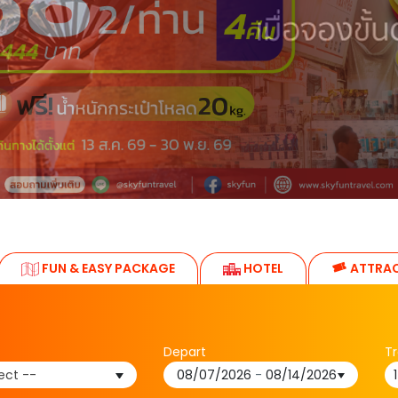
FUN & EASY PACKAGE
HOTEL
ATTRA
Depart
Tr
ect --
08/07/2026
-
08/14/2026