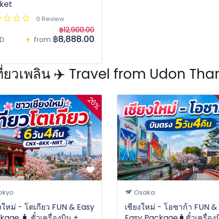
ket
0 Review
฿12,900.00
฿8,888.00
D
from
เที่ยวเพลิน ✈️ Travel from Udon Th
26%
okyo
Osaka
งใหม่ - โตเกียว FUN & Easy
เชียงใหม่ - โอซาก้า FUN &
age 🧳 ตั๋วเครื่องบิน +
Easy Package🧳ตั๋วเครื่องบ