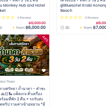
่องบิน + ที่พัก 3 วัน 2 คืน
เครื่องบิน + ที่พัก 3 วัน 2 คืน
u Monkey Hub and Hotel
@Bluesotel Krabi Aonan
ket
Beach
0 Review
0 Review
฿12,999.00
฿15,9
฿6,000.00
฿7,00
D
from
3D
from
44%
don Thani
นทางศรัทธา ถ้ำนาคา - คำชะ
🙏🏻🐍 แพ็คเกจ ตั๋วเครื่อง
พร้อมที่พัก 2 คืน + รถรับส่ง
ดทริป รวมค่าเข้าอุทยาน *มี