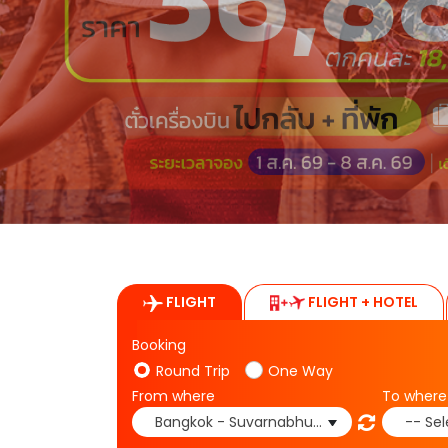
FLIGHT
FLIGHT + HOTEL
Booking
Round Trip
One Way
From where
To where
Bangkok - Suvarnabhumi(BKK)
-- Sel