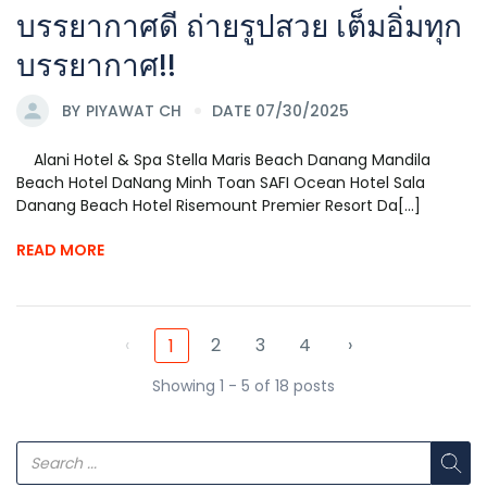
บรรยากาศดี ถ่ายรูปสวย เต็มอิ่มทุก
บรรยากาศ!!
BY
PIYAWAT CH
DATE 07/30/2025
Alani Hotel & Spa Stella Maris Beach Danang Mandila
Beach Hotel DaNang Minh Toan SAFI Ocean Hotel Sala
Danang Beach Hotel Risemount Premier Resort Da[...]
READ MORE
‹
2
3
4
›
1
Showing 1 - 5 of 18 posts