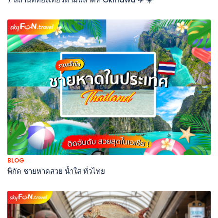
BLOG
พิกัด ชายหาดสวย น้ำใส ทั่วไทย