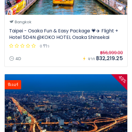
Bangkok
Taipei - Osaka Fun & Easy Package 💗✈️ Flight +
Hotel 5D4N @KOKO HOTEL Osaka Shinsekai
0 รีวิว
฿56,999.00
฿32,219.25
4D
จาก
49%
ฟีเจอร์