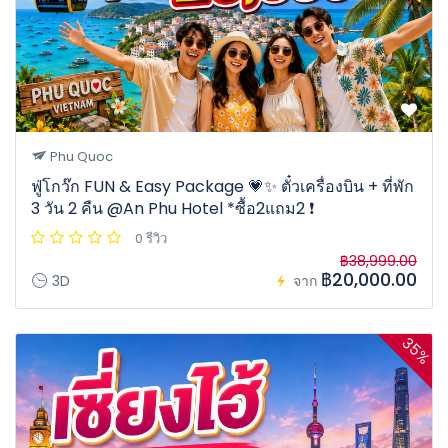
Phu Quoc
ฟู่โกว๊ก FUN & Easy Package 💗✨ ตั๋วเครื่องบิน + ที่พัก
3 วัน 2 คืน @An Phu Hotel *ซื้อ2แถม2 ❗️
0 รีวิว
฿38,999.00
฿20,000.00
3D
จาก
35%