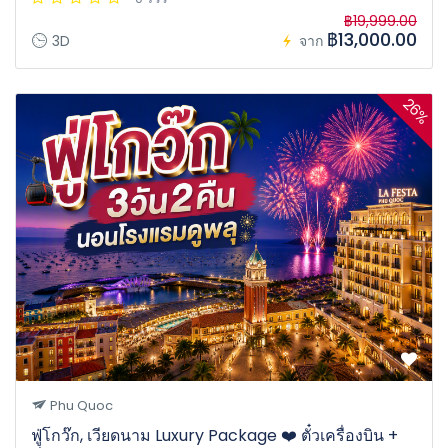
฿19,999.00
฿13,000.00
3D
จาก
26%
Phu Quoc
ฟู่โกว๊ก, เวียดนาม Luxury Package ❤️ ตั๋วเครื่องบิน +