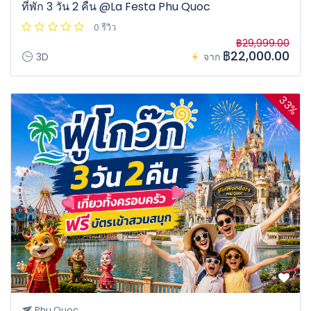
ที่พัก 3 วัน 2 คืน @La Festa Phu Quoc
0 รีวิว
฿29,999.00
฿22,000.00
3D
จาก
33%
Phu Quoc