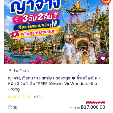
Nha Trang
ญาจาง, เวียดนาม Family Package ❤️ ตั๋วเครื่องบิน +
ที่พัก 3 วัน 2 คืน *FREE ❗️บัตรเข้า VinWonders Nha
Trang
0 รีวิว
฿36,999.00
฿27,000.00
3D
จาก