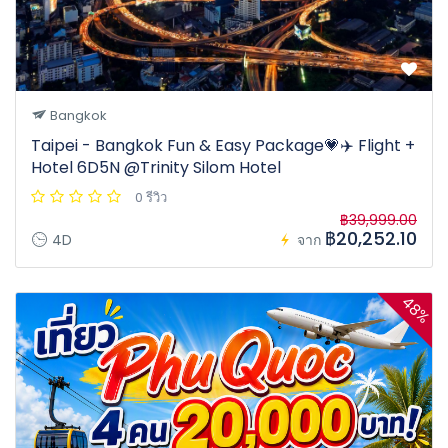
Bangkok
Taipei - Bangkok Fun & Easy Package💗✈️ Flight +
Hotel 6D5N @Trinity Silom Hotel
0 รีวิว
฿39,999.00
฿20,252.10
4D
จาก
48%