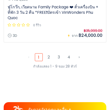
ฟู่โกว๊ก, เวียดนาม Family Package ❤️ ตั๋วเครื่องบิน +
ที่พัก 3 วัน 2 คืน *FREE❗️บัตรเข้า VinWonders Phu
Quoc
0 รีวิว
฿35,999.00
฿24,000.00
3D
จาก
‹
2
3
4
›
1
กำลังแสดง 1 - 9 ของ 28 ทัวร์
รับการอัปเดตและอื่น ๆ