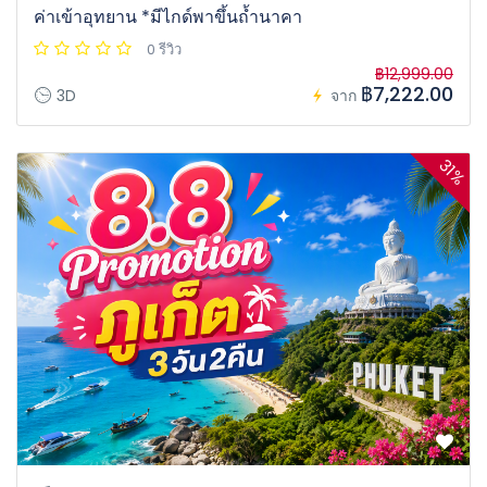
ค่าเข้าอุทยาน *มีไกด์พาขึ้นถ้ำนาคา
0 รีวิว
฿12,999.00
฿7,222.00
3D
จาก
31%