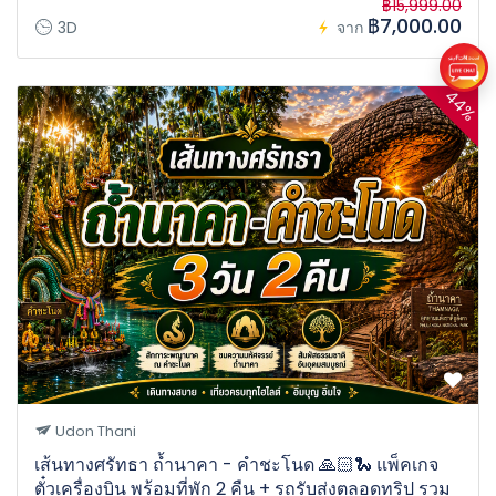
฿15,999.00
฿7,000.00
3D
จาก
44%
Udon Thani
เส้นทางศรัทธา ถ้ำนาคา - คำชะโนด 🙏🏻🐍 แพ็คเกจ
ตั๋วเครื่องบิน พร้อมที่พัก 2 คืน + รถรับส่งตลอดทริป รวม