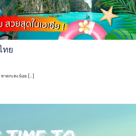
วไทย
 หาดกะตะน้อย [...]