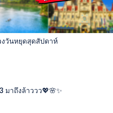
งวันหยุดสุดสัปดาห์
23 มาถึงล้าววว💖🌸✨