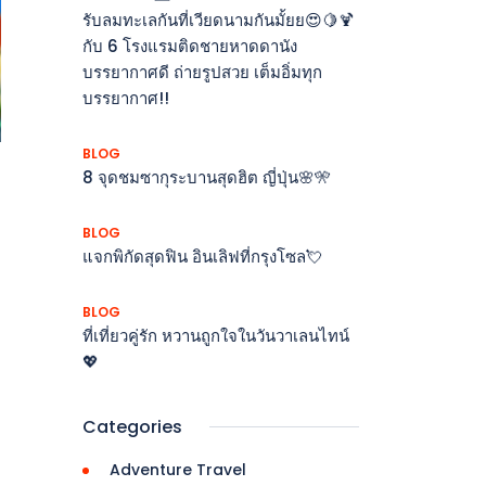
รับลมทะเลกันที่เวียดนามกันมั้ยย😍🍋🍹
กับ 6 โรงแรมติดชายหาดดานัง
บรรยากาศดี ถ่ายรูปสวย เต็มอิ่มทุก
บรรยากาศ!!
BLOG
8 จุดชมซากุระบานสุดฮิต ญี่ปุ่น🌸🎌
BLOG
แจกพิกัดสุดฟิน อินเลิฟที่กรุงโซล💘
BLOG
ที่เที่ยวคู่รัก หวานถูกใจในวันวาเลนไทน์
💖
Categories
Adventure Travel