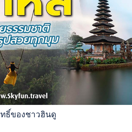
สิทธิ์ของชาวฮินดู