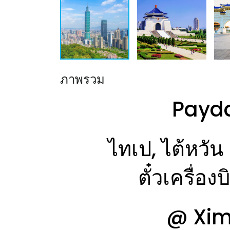
ภาพรวม
Payda
ไทเป, ไต้หว
ตั๋วเครื่องบ
@ Xime