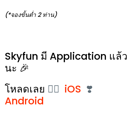
(*จองขั้นต่ำ 2 ท่าน)
Skyfun มี Application แล้ว
นะ 🎉
โหลดเลย
👉🏻
iOS
❣️
Android