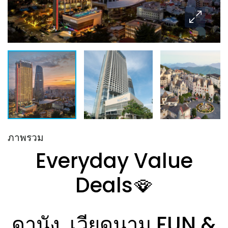
ภาพรวม
Everyday Value
Deals🪭
ดานัง, เวียดนาม FUN &