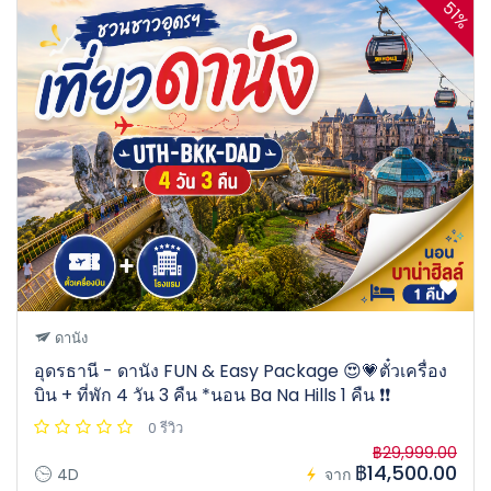
51%
ดานัง
อุดรธานี - ดานัง FUN & Easy Package 😍💗ตั๋วเครื่อง
บิน + ที่พัก 4 วัน 3 คืน *นอน Ba Na Hills 1 คืน ❗️❗️
0 รีวิว
฿29,999.00
฿14,500.00
4D
จาก