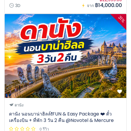
฿14,000.00
3D
จาก
31%
ดานัง
ดานัง นอนบาน่าฮิลล์❗️FUN & Easy Package ❤️ ตั๋ว
เครื่องบิน + ที่พัก 3 วัน 2 คืน @Novotel & Mercure
0 รีวิว