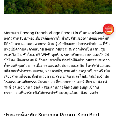
Mercure Danang French Village Bana Hills เป็นสถานที่พักอัน
ลงตัวสำหรับนักท่องเที่ยวที่ต้องการดื่มด่ำกับสีสันของดานังอย่างเต็มที่
มีสิ่งอำนวยความสะดวกครบถ้วน ผู้เข้าพักจะพบว่าการเข้าพัก ณ ที่พัก
แห่งนี้มีความสะดวกสบาย สิ่งอำนวยความสะดวกที่จำเป็น เช่น รูม
เซอร์วิส 24 ชั่วโมง, ฟรี Wi-Fi ทุกห้อง, ระบบรักษาความปลอดภัย 24
ชั่วโมง, ห้องสวดมนต์, ร้านสะดวกซื้อ ห้องพักมีสิ่งอำนวยความสะดวก
ทั้งหมดที่คุณต้องการเพื่อการนอนหลับสบายตลอดคืน โทรทัศน์จอแบน,
ผลิตภัณฑ์ทำความสะอาด, ราวตากผ้า, กาแฟสำเร็จรูปฟรี, ชาฟรี เป็น
เพียงส่วนหนึ่งของสิ่งอำนวยความสะดวกที่ท่านจะได้สัมผัสเมื่อเข้าพัก
โรงแรมเสนอกิจกรรมสันทนาการที่หลากหลาย เมอร์เคียว ดานัง เฟ
รนช์ วิลเลจ บานา ฮิลส์ ผสมผสานการต้อนรับอันอบอุ่นเข้ากับ
บรรยากาศที่น่ารัก เพื่อให้การเข้าพักของคุณในดานังน่าจดจำ
ประเภทห้องพัก: Superior Room, King Bed