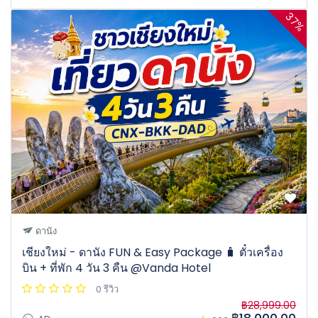
37%
ดานัง
เชียงใหม่ - ดานัง FUN & Easy Package 🧳 ตั๋วเครื่อง
บิน + ที่พัก 4 วัน 3 คืน @Vanda Hotel
0 รีวิว
฿28,999.00