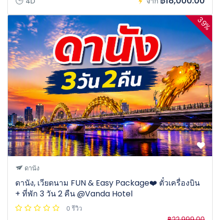
฿18,000.00
4D
จาก
39%
ดานัง
ดานัง, เวียดนาม FUN & Easy Package❤️ ตั๋วเครื่องบิน
+ ที่พัก 3 วัน 2 คืน @Vanda Hotel
0 รีวิว
฿22,999.00