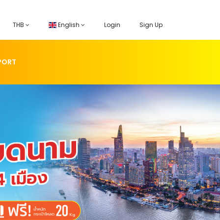
THB
English
Login
Sign Up
PORT