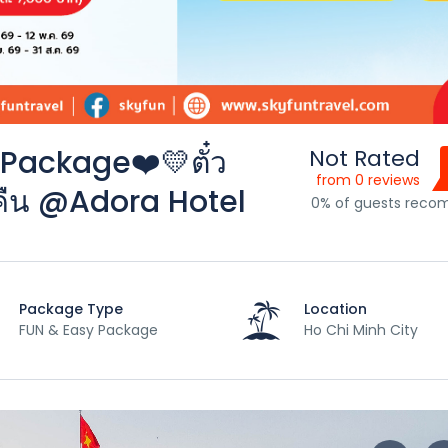
y Package❤️💛ตั๋ว
Not Rated
from 0 reviews
 2 คืน @Adora Hotel
0% of guests rec
Package Type
Location
FUN & Easy Package
Ho Chi Minh City