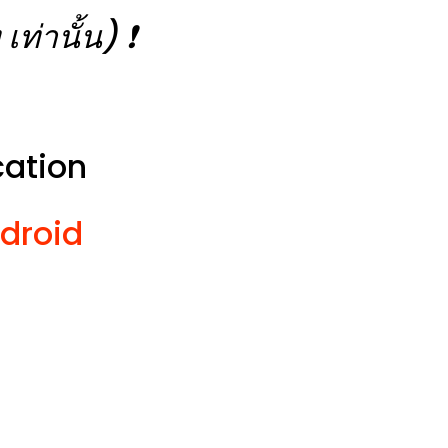
่านั้น) ❗️
cation
droid