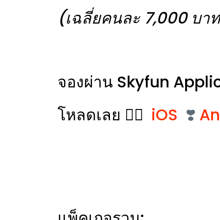
(เฉลี่ยคนละ 7,000 บาท เท
จองผ่าน Skyfun Appli
โหลดเลย 👉🏻
iOS
❣️
An
แพ็คเกจรวม: