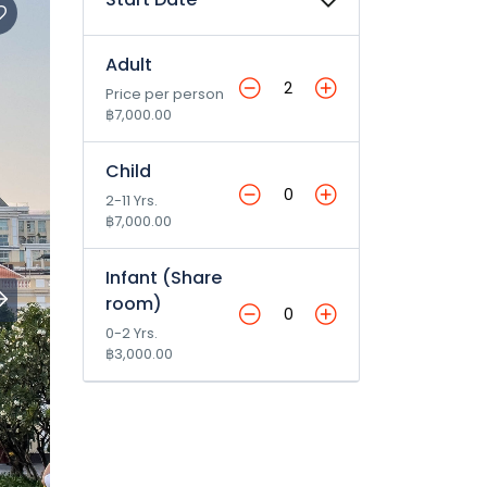
Adult
Price per person
฿7,000.00
Child
2-11 Yrs.
฿7,000.00
Infant (Share
room)
0-2 Yrs.
฿3,000.00